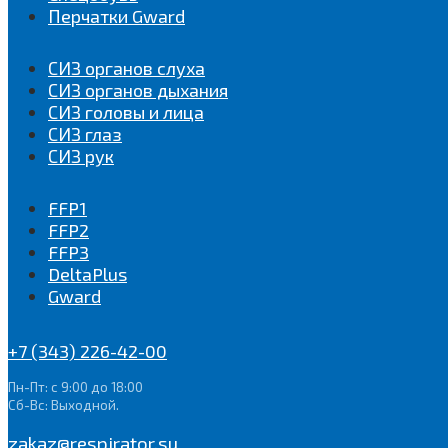
Перчатки Gward
СИЗ органов слуха
СИЗ органов дыхания
СИЗ головы и лица
СИЗ глаз
СИЗ рук
FFP1
FFP2
FFP3
DeltaPlus
Gward
+7 (343) 226-42-00
Пн-Пт: с 9:00 до 18:00
Сб-Вс: Выходной.
zakaz@respirator.su