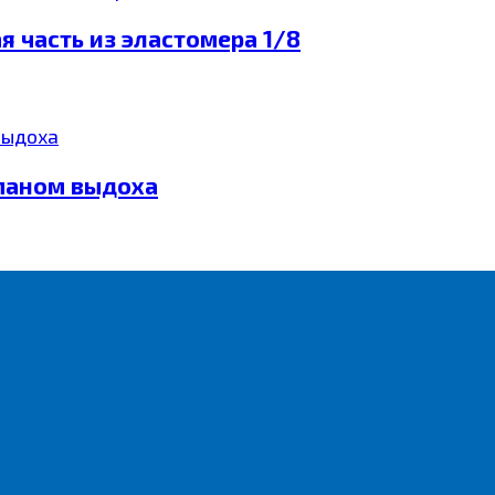
 часть из эластомера 1/8
апаном выдоха