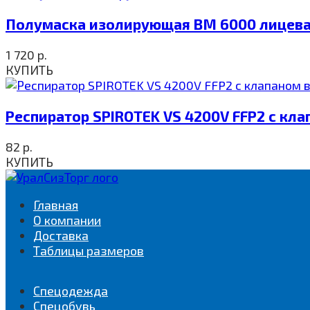
Полумаска изолирующая ВМ 6000 лицевая
1 720
р.
КУПИТЬ
Респиратор SPIROTEK VS 4200V FFP2 с кл
82
р.
КУПИТЬ
Главная
О компании
Доставка
Таблицы размеров
Спецодежда
Спецобувь