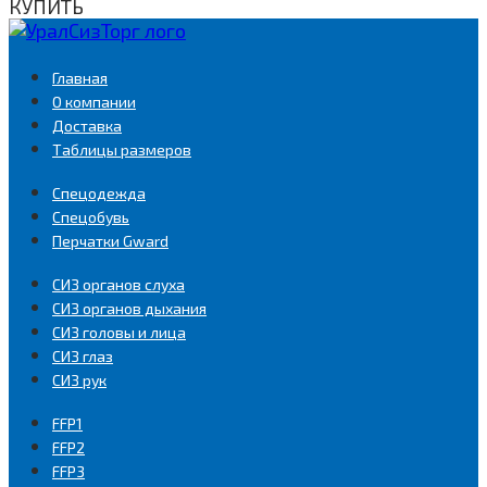
КУПИТЬ
Главная
О компании
Доставка
Таблицы размеров
Спецодежда
Спецобувь
Перчатки Gward
СИЗ органов слуха
СИЗ органов дыхания
СИЗ головы и лица
СИЗ глаз
СИЗ рук
FFP1
FFP2
FFP3