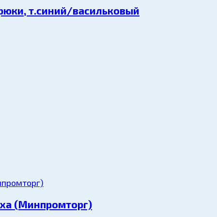
брюки, т.синий/васильковый
оха (Минпромторг)