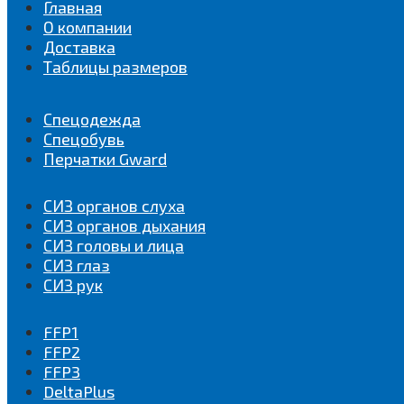
Главная
О компании
Доставка
Таблицы размеров
Спецодежда
Спецобувь
Перчатки Gward
СИЗ органов слуха
СИЗ органов дыхания
СИЗ головы и лица
СИЗ глаз
СИЗ рук
FFP1
FFP2
FFP3
DeltaPlus