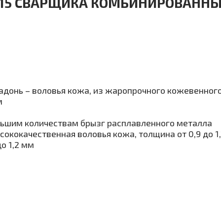
C115 СВАРЩИКА КОМБИНИРОВАНН
адонь – воловья кожа, из жаропрочного кожевенног
м
льшим количествам брызг расплавленного металла
ококачественная воловья кожа, толщина от 0,9 до 1,
о 1,2 мм