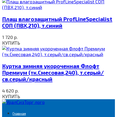
Плащ влагозащитный ProfLineSpecialist
СОП (ПВХ,210), т.синий
1 720
р.
КУПИТЬ
Куртка зимняя укороченная Флофт
Премиум (тк.Смесовая,240), т.серый/
св.серый/красный
4 620
р.
КУПИТЬ
Главная