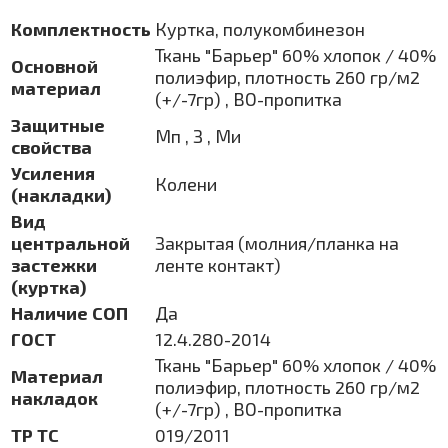
Комплектность
Куртка, полукомбинезон
Ткань "Барьер" 60% хлопок / 40%
Основной
полиэфир, плотность 260 гр/м2
материал
(+/-7гр) , ВО-пропитка
Защитные
Мп , З , Ми
свойства
Усиления
Колени
(накладки)
Вид
центральной
Закрытая (молния/планка на
застежки
ленте контакт)
(куртка)
Наличие СОП
Да
ГОСТ
12.4.280-2014
Ткань "Барьер" 60% хлопок / 40%
Материал
полиэфир, плотность 260 гр/м2
накладок
(+/-7гр) , ВО-пропитка
ТР ТС
019/2011