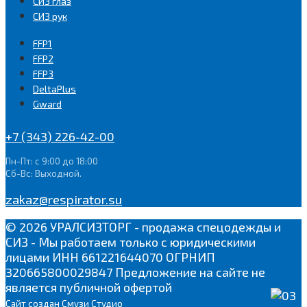
СИЗ глаз
СИЗ рук
FFP1
FFP2
FFP3
DeltaPlus
Gward
+7 (343) 226-42-00
Пн-Пт: с 9:00 до 18:00
Сб-Вс: Выходной.
zakaz@respirator.su
© 2026 УРАЛСИЗТОРГ - продажа спецодежды и
СИЗ - Мы работаем только с юридическими
лицами ИНН 661221644070 ОГРНИП
320665800029847 Предложение на сайте не
является публичной офертой
Сайт
создан Смузи Студио