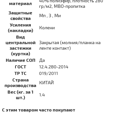
40% полиэфир, плотность 280
материал
гр/м2, МВО-пропитка
Защитные
Мп , З , Ми
свойства
Усиления
Колени
(накладки)
Вид
центральной
Закрытая (молния/планка на
застежки
ленте контакт)
(куртка)
Наличие СОП
Да
ГОСТ
12.4.280-2014
ТР ТС
019/2011
Страна
КИТАЙ
производства
Вес (кг. за 1
1.4
шт.)
С этим товаром часто покупают