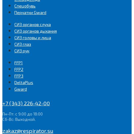
Спецобувь
Перчатки Gward
СИЗ органов слуха
СИЗ органов дыхания
СИЗ головы и лица
СИЗ глаз
СИЗ рук
FFP1
FFP2
FFP3
DeltaPlus
Gward
+7 (343) 226-42-00
Пн-Пт: с 9:00 до 18:00
Сб-Вс: Выходной.
zakaz@respirator.su