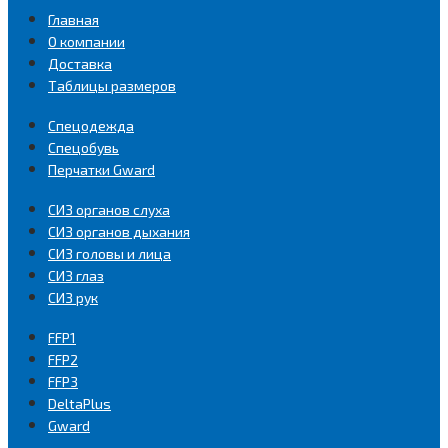
Главная
О компании
Доставка
Таблицы размеров
Спецодежда
Спецобувь
Перчатки Gward
СИЗ органов слуха
СИЗ органов дыхания
СИЗ головы и лица
СИЗ глаз
СИЗ рук
FFP1
FFP2
FFP3
DeltaPlus
Gward