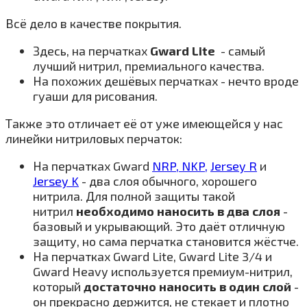
Всё дело в качестве покрытия.
Здесь, на перчатках
Gward Lite
- самый
лучший нитрил, премиального качества.
На похожих дешёвых перчатках - нечто вроде
гуаши для рисования.
Также это отличает её от уже имеющейся у нас
линейки нитриловых перчаток:
На перчатках Gward
NRP,
NKP,
Jersey R
и
Jersey K
- два слоя обычного, хорошего
нитрила. Для полной защиты такой
нитрил
необходимо наносить в два слоя
-
базовый и укрывающий. Это даёт отличную
защиту, но сама перчатка становится жёстче.
На перчатках Gward Lite, Gward Lite 3/4 и
Gward Heavy используется премиум-нитрил,
который
достаточно наносить в один слой
-
он прекрасно держится, не стекает и плотно