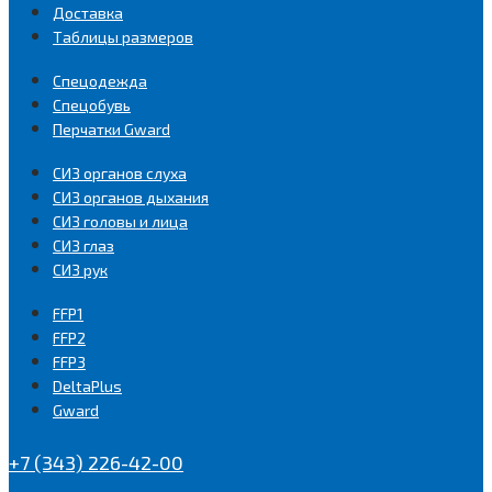
Доставка
Таблицы размеров
Спецодежда
Спецобувь
Перчатки Gward
СИЗ органов слуха
СИЗ органов дыхания
СИЗ головы и лица
СИЗ глаз
СИЗ рук
FFP1
FFP2
FFP3
DeltaPlus
Gward
+7 (343) 226-42-00