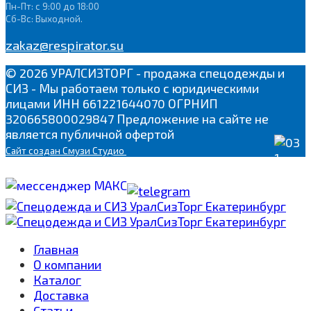
Пн-Пт: с 9:00 до 18:00
Сб-Вс: Выходной.
zakaz@respirator.su
© 2026 УРАЛСИЗТОРГ - продажа спецодежды и
СИЗ - Мы работаем только с юридическими
лицами ИНН 661221644070 ОГРНИП
320665800029847 Предложение на сайте не
является публичной офертой
Сайт
создан Смузи Студио
Главная
О компании
Каталог
Доставка
Cтатьи