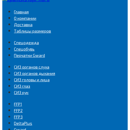
Главная
О компании
Доставка
Таблицы размеров
Спецодежда
Спецобувь
Перчатки Gward
СИЗ органов слуха
СИЗ органов дыхания
СИЗ головы и лица
СИЗ глаз
СИЗ рук
FFP1
FFP2
FFP3
DeltaPlus
Gward