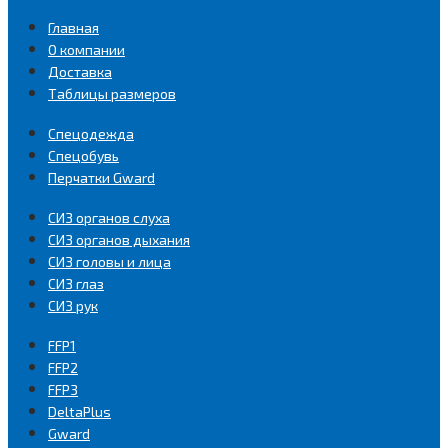
Главная
О компании
Доставка
Таблицы размеров
Спецодежда
Спецобувь
Перчатки Gward
СИЗ органов слуха
СИЗ органов дыхания
СИЗ головы и лица
СИЗ глаз
СИЗ рук
FFP1
FFP2
FFP3
DeltaPlus
Gward