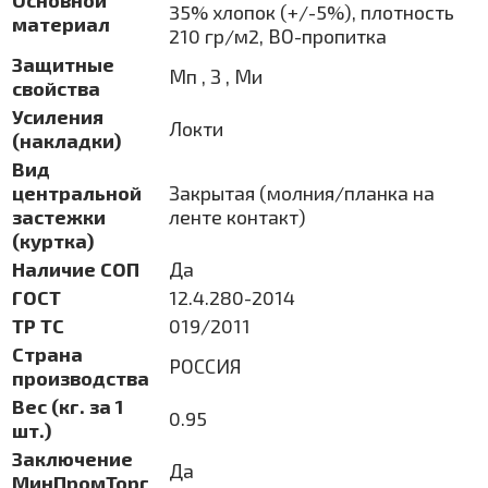
Основной
35% хлопок (+/-5%), плотность
материал
210 гр/м2, ВО-пропитка
Защитные
Мп , З , Ми
свойства
Усиления
Локти
(накладки)
Вид
центральной
Закрытая (молния/планка на
застежки
ленте контакт)
(куртка)
Наличие СОП
Да
ГОСТ
12.4.280-2014
ТР ТС
019/2011
Страна
РОССИЯ
производства
Вес (кг. за 1
0.95
шт.)
Заключение
Да
МинПромТорг