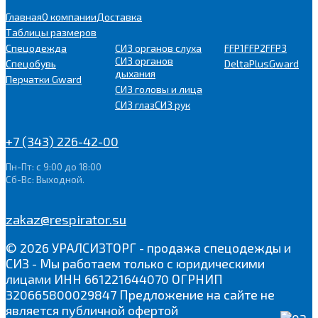
Главная
О компании
Доставка
Таблицы размеров
Спецодежда
СИЗ органов слуха
FFP1
FFP2
FFP3
СИЗ органов
Спецобувь
DeltaPlus
Gward
дыхания
Перчатки Gward
СИЗ головы и лица
СИЗ глаз
СИЗ рук
+7 (343) 226-42-00
Пн-Пт: с 9:00 до 18:00
Сб-Вс: Выходной.
zakaz@respirator.su
© 2026 УРАЛСИЗТОРГ - продажа спецодежды и
СИЗ - Мы работаем только с юридическими
лицами ИНН 661221644070 ОГРНИП
320665800029847 Предложение на сайте не
является публичной офертой