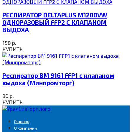
РЕСПИРАТОР DELTAPLUS M1200VW
ОДНОРАЗОВЫЙ FFP2 С КЛАПАНОМ
ВЫДОХА
158
р.
КУПИТЬ
Респиратор ВМ 9161 FFP1 с клапаном
выдоха (Минпромторг)
90
р.
КУПИТЬ
Главная
О компании